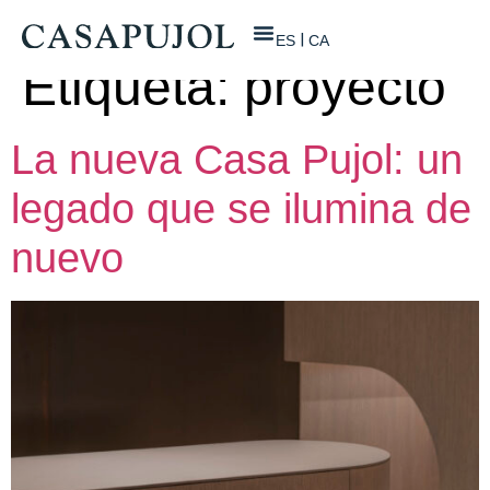
ES
CA
Etiqueta:
proyecto
La nueva Casa Pujol: un
legado que se ilumina de
nuevo