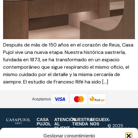
Después de más de 150 años en el corazón de Reus, Casa
Pujol vive una nueva etapa. Nuestra histórica sastrería,
fundada en 1873, se ha transformado en un espacio
contemporáneo que sigue respirando el mismo oficio, el
mismo cuidado por el detalle y la misma cercanía de
siempre. El estudio de Francesc Rifé ha sido […]
Aceptamos
CASA
ATENCIÓN
NUESTRA
SEGUEIX-
PUJOL
AL
TIENDA
NOS
© 2025
CLIENT
Tienda
Casa
casapujol@casapujol.com
Casa Pujol
Contacto
Origen
Pujol
977
Gestionar consentimiento