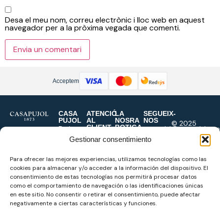
Desa el meu nom, correu electrònic i lloc web en aquest
navegador per a la pròxima vegada que comenti.
Acceptem
CASA
ATENCIÓ
LA
SEGUEIX-
PUJOL
AL
NOSRA
NOS
© 2025
CLIENT
BOTIGA
Botiga
casapujol@casapujol.com
Casa Pujol
Contacte
Casa
Origen
977
Gestionar consentimiento
Formes
Pujol
1873
345
de
Carrer
Para ofrecer las mejores experiencias, utilizamos tecnologías como las
Marques
643
pagament
Monterols,
cookies para almacenar y/o acceder a la información del dispositivo. El
Sastreria
695
Enviament i
37
consentimiento de estas tecnologías nos permitirá procesar datos
a mida
927
como el comportamiento de navegación o las identificaciones únicas
devolucions
43201,
Cerimònia
653
en este sitio. No consentir o retirar el consentimiento, puede afectar
Condicions
Reus
negativamente a ciertas características y funciones.
generals
Dilluns a
Política
Dissabte