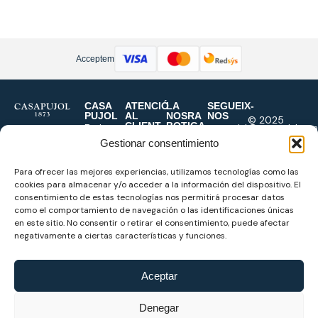
Acceptem
CASA
ATENCIÓ
LA
SEGUEIX-
PUJOL
AL
NOSRA
NOS
© 2025
CLIENT
BOTIGA
Botiga
casapujol@casapujol.com
Casa Pujol
Contacte
Casa
Origen
977
Gestionar consentimiento
Formes
Pujol
1873
345
de
Carrer
Para ofrecer las mejores experiencias, utilizamos tecnologías como las
Marques
643
pagament
Monterols,
cookies para almacenar y/o acceder a la información del dispositivo. El
Sastreria
695
Enviament i
37
consentimiento de estas tecnologías nos permitirá procesar datos
a mida
927
como el comportamiento de navegación o las identificaciones únicas
devolucions
43201,
Cerimònia
653
en este sitio. No consentir o retirar el consentimiento, puede afectar
Condicions
Reus
negativamente a ciertas características y funciones.
generals
Dilluns a
Política
Dissabte
de
9:30h-
Aceptar
cookies
13:30h,
Política
16:30h-
Denegar
de
20:30h.