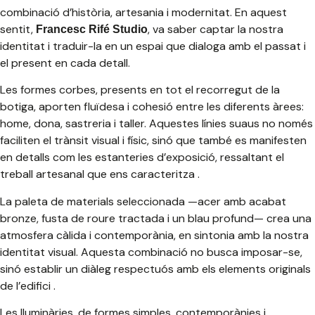
combinació d’història, artesania i modernitat. En aquest
sentit,
, va saber captar la nostra
Francesc Rifé Studio
identitat i traduir-la en un espai que dialoga amb el passat i
el present en cada detall.
Les formes corbes, presents en tot el recorregut de la
botiga, aporten fluïdesa i cohesió entre les diferents àrees:
home, dona, sastreria i taller. Aquestes línies suaus no només
faciliten el trànsit visual i físic, sinó que també es manifesten
en detalls com les estanteries d’exposició, ressaltant el
treball artesanal que ens caracteritza .
La paleta de materials seleccionada —acer amb acabat
bronze, fusta de roure tractada i un blau profund— crea una
atmosfera càlida i contemporània, en sintonia amb la nostra
identitat visual. Aquesta combinació no busca imposar-se,
sinó establir un diàleg respectuós amb els elements originals
de l’edifici .
Les lluminàries, de formes simples, contemporànies i